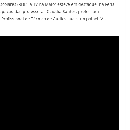
scolares (RBE), a TV na Maior esteve em destaque na Feria
icipação das professoras Cláudia Santos, professora
 Profissional de Técnico de Audiovisuais, no painel “As