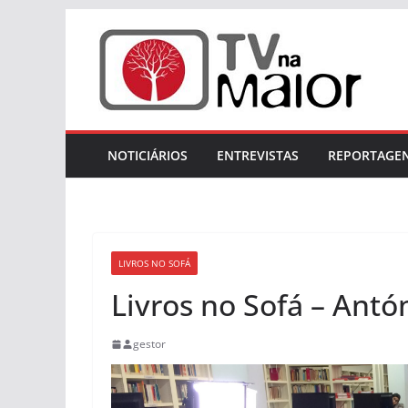
Skip
to
content
NOTICIÁRIOS
ENTREVISTAS
REPORTAGE
LIVROS NO SOFÁ
Livros no Sofá – Antó
gestor