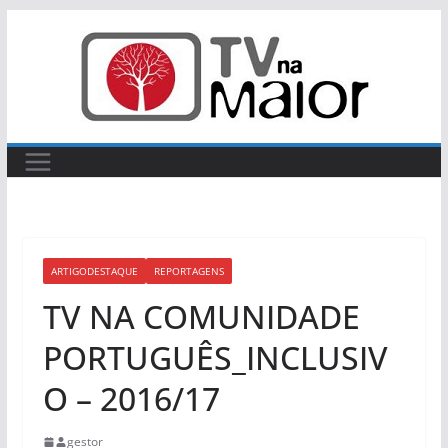
Skip
to
content
ARTIGODESTAQUE
REPORTAGENS
TV NA COMUNIDADE
PORTUGUÊS_INCLUSIV
O – 2016/17
gestor